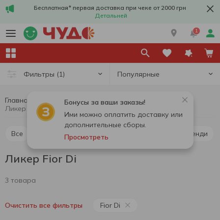
Бесплатная* первая доставка при чеке от 2000 грн
Детальней
1
Популярные
Фильтры
(1)
Главная
Алкоголь
Крепкий алкоголь
Ликер
Бонусы за ваши заказы!
Ликер Fior Di
Ими можно оплатить доставку или
дополнительные сборы.
Все
Виски
Ликер
Водка
Коньяк и бренди
Просмотреть
Ликер Fior Di
3 товара
Fior Di
Очистить все фильтры