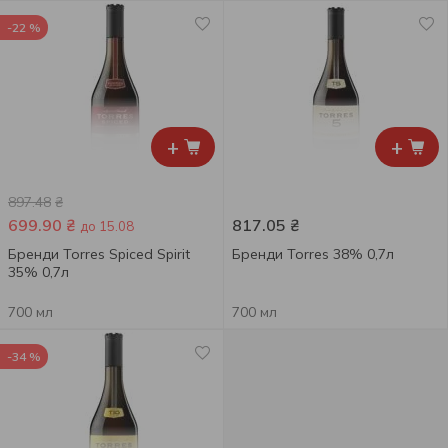
-22 %
+
+
897.48
₴
699.90
₴
817.05
₴
до 15.08
Бренди Torres Spiced Spirit
Бренди Torres 38% 0,7л
35% 0,7л
700 мл
700 мл
-34 %