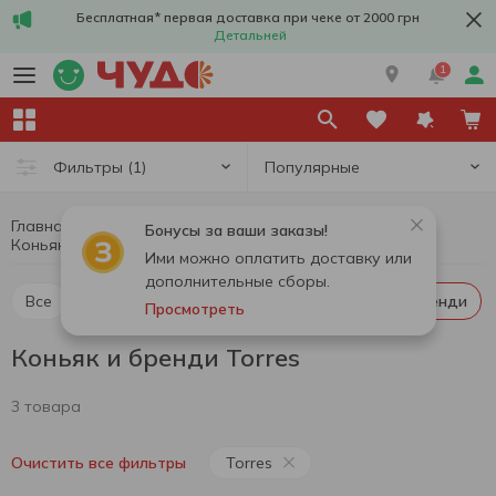
Бесплатная* первая доставка при чеке от 2000 грн
Детальней
1
Популярные
Фильтры
(1)
Главная
Алкоголь
Крепкий алкоголь
Бонусы за ваши заказы!
Коньяк и бренди
Коньяк и бренди Torres
Ими можно оплатить доставку или
дополнительные сборы.
Все
Виски
Ликер
Водка
Коньяк и бренди
Просмотреть
Коньяк и бренди Torres
3 товара
Torres
Очистить все фильтры