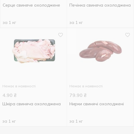
Серце свиняче охолоджене
Печінка свиняча охолоджена
за 1 кг
за 1 кг
Немає в наявності
Немає в наявності
4.90
₴
79.90
₴
Шкіра свиняча охолоджена
Нирки свинячі охолоджені
за 1 кг
за 1 кг