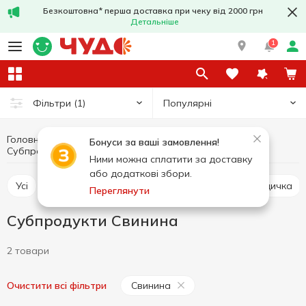
Безкоштовна* перша доставка при чеку від 2000 грн
Детальніше
1
Популярні
Фільтри
(1)
Головна
Свіже м'ясо
М'ясо та ковбасні вироби
Бонуси за ваші замовлення!
Субпродукти
Субпродукти Свинина
Ними можна сплатити за доставку
або додаткові збори.
Усі
Курятина
Свинина
Яловичина
Індичка
Переглянути
Субпродукти Свинина
2 товари
Свинина
Очистити всі фільтри