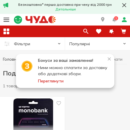
Безкоштовна* перша доставка при чеку від 2000 грн
Детальніше
1
Популярні
Фільтри
Головна
Хобі та відпочинок
Подарункові сертифікати
Бонуси за ваші замовлення!
Ними можна сплатити за доставку
Подарункові сертифікати
або додаткові збори.
Переглянути
1 товар