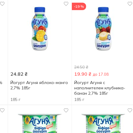
-19 %
24.50
₴
24.82
₴
19.90
₴
до 17.08
7%
Йогурт Агуня яблоко-манго
Йогурт Агуня с
2,7% 185г
наполнителем клубника-
банан 2,7% 185г
185 г
185 г