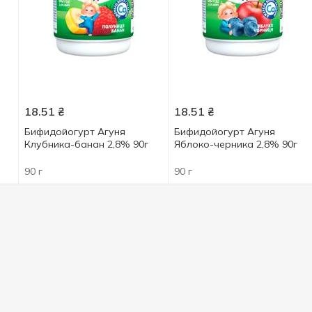
18.51
₴
18.51
₴
Бифидойогурт Агуня
Бифидойогурт Агуня
Клубника-банан 2,8% 90г
Яблоко-черника 2,8% 90г
90 г
90 г