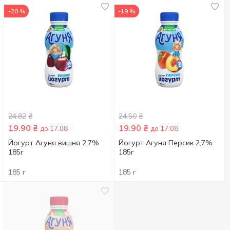
-20 %
-19 %
24.82
₴
24.50
₴
19.90
₴
19.90
₴
до 17.08
до 17.08
Йогурт Агуня вишня 2,7%
Йогурт Агуня Персик 2,7%
185г
185г
185 г
185 г