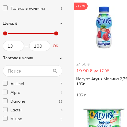
-19 %
Только в наличии
8
Цена, ₴
OK
Торговая марка
24.50
₴
19.90
₴
до 17.08
Йогурт Агуня Малина 2,
Actimel
185г
7
Alpro
2
185 г
Danone
15
Lactel
4
Milupa
5