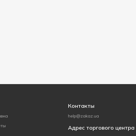
Контакты
авка
help@zakaz.ua
еты
Адрес торгового центра