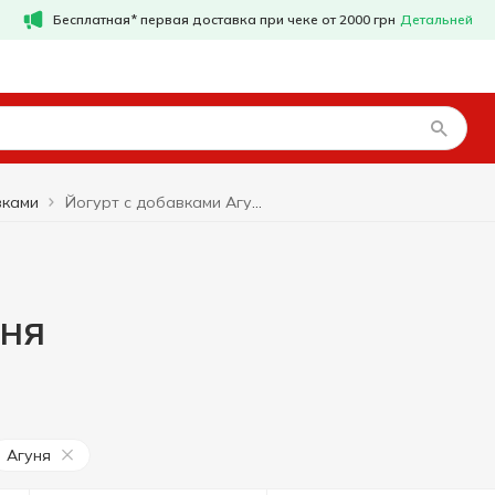
Бесплатная* первая доставка при чеке от 2000 грн
Детальней
вками
Йогурт с добавками Агуня
уня
Агуня