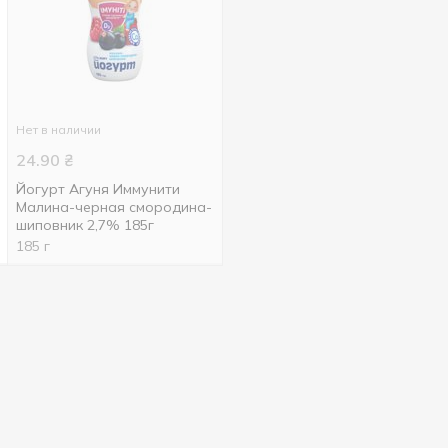
Нет в наличии
24.90
₴
Йогурт Агуня Иммунити
Малина-черная смородина-
шиповник 2,7% 185г
185 г