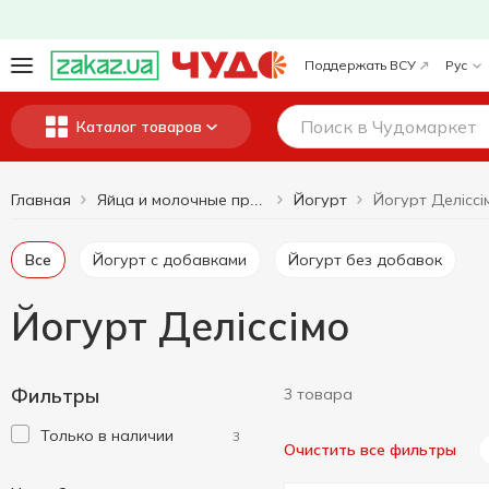
Поддержать ВСУ
Рус
Каталог товаров
Главная
Йогурт
Йогурт Деліссі
Яйца и молочные продукты
Все
Йогурт с добавками
Йогурт без добавок
Йогурт Деліссімо
Фильтры
3 товара
Только в наличии
3
Очистить все фильтры