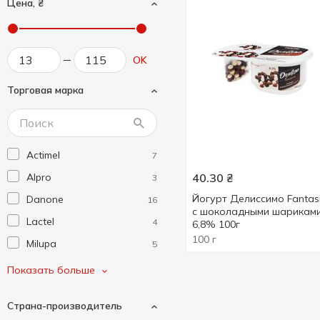
Цена, ₴
OK
Торговая марка
Actimel
7
Alpro
40.30
₴
3
Йогурт Делиссимо Fantas
Danone
16
с шоколадными шарикам
Lactel
4
6,8% 100г
100 г
Milupa
5
Агуня
9
Показать больше
Активіа
25
Страна-производитель
Біліццімо
1