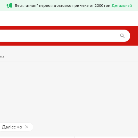
Бесплатная* первая доставка при чеке от 2000 грн
Детальней
мо
Деліссімо