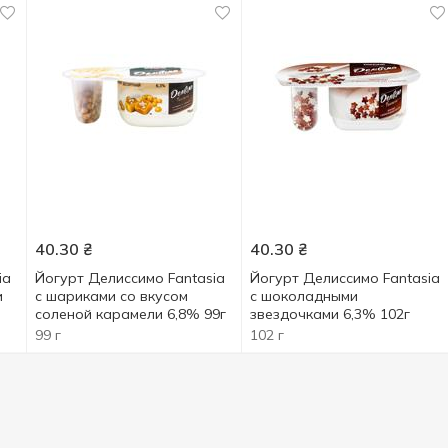
40.30
₴
40.30
₴
ia
Йогурт Делиссимо Fantasia
Йогурт Делиссимо Fantasia
и
с шариками со вкусом
с шоколадными
соленой карамели 6,8% 99г
звездочками 6,3% 102г
99 г
102 г