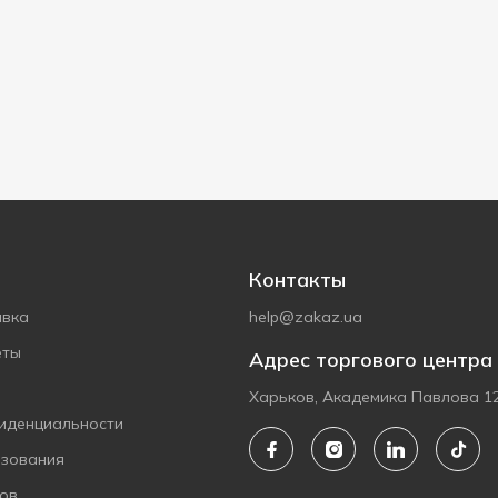
Контакты
авка
help@zakaz.ua
еты
Адрес торгового центра
Харьков, Академика Павлова 1
иденциальности
ьзования
ов