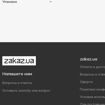
Точно молочно
1
Упаковка
Шоколад
2
Фанні
10
99 г
1
Чудо
16
100 г
2
Яготинське
Пластиковый стакан
5
4
102 г
1
Яготинське для дітей
2
zakaz.ua
Оплата и дост
Напишите нам
Вопросы и отв
Оферта
Вопросы и ответы
Политика конф
Оставить жалобу или вопрос
Условия испол
Для поставщик