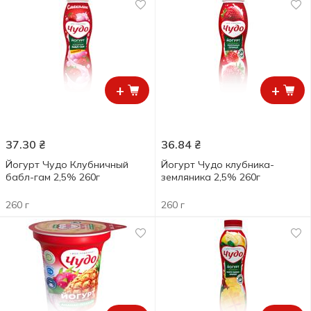
+
+
37.30
₴
36.84
₴
Йогурт Чудо Клубничный
Йогурт Чудо клубника-
бабл-гам 2,5% 260г
земляника 2,5% 260г
260 г
260 г