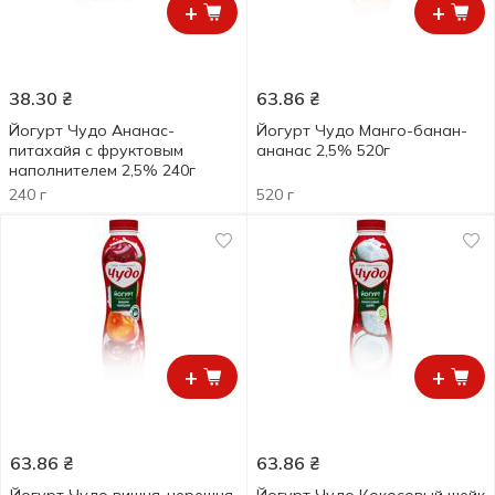
+
+
38.30
₴
63.86
₴
Йогурт Чудо Ананас-
Йогурт Чудо Манго-банан-
питахайя с фруктовым
ананас 2,5% 520г
наполнителем 2,5% 240г
240 г
520 г
+
+
63.86
₴
63.86
₴