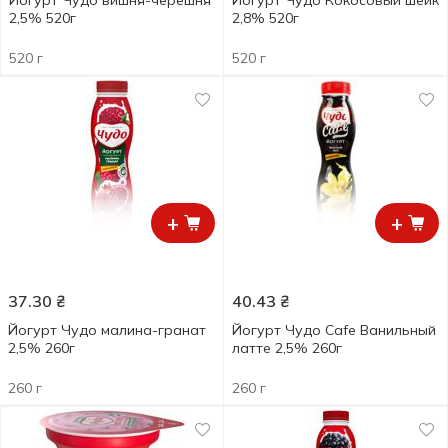
Йогурт Чудо вишня-черешня
Йогурт Чудо Кокосовый шейк
2,5% 520г
2,8% 520г
520 г
520 г
+
+
37.30
₴
40.43
₴
Йогурт Чудо малина-гранат
Йогурт Чудо Cafe Ванильный
2,5% 260г
латте 2,5% 260г
260 г
260 г