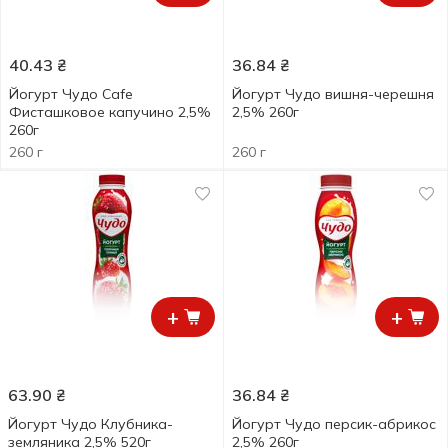
40.43
₴
36.84
₴
Йогурт Чудо Cafe
Йогурт Чудо вишня-черешня
Фисташковое капучино 2,5%
2,5% 260г
260г
260 г
260 г
+
+
63.90
₴
36.84
₴
Йогурт Чудо Клубника-
Йогурт Чудо персик-абрикос
земляника 2,5% 520г
2,5% 260г