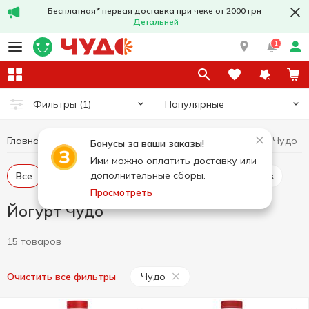
Бесплатная* первая доставка при чеке от 2000 грн
Детальней
1
Популярные
Фильтры
(1)
Главная
Йогурт
Йогурт Чудо
Яйца и молочные продукты
Бонусы за ваши заказы!
Ими можно оплатить доставку или
дополнительные сборы.
Все
Йогурт с добавками
Йогурт без добавок
Просмотреть
Йогурт Чудо
15 товаров
Чудо
Очистить все фильтры