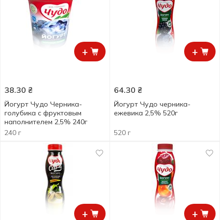
+
+
38.30
₴
64.30
₴
Йогурт Чудо Черника-
Йогурт Чудо черника-
голубика с фруктовым
ежевика 2,5% 520г
наполнителем 2,5% 240г
240 г
520 г
+
+