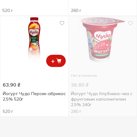
520 г
260 г
+
Нет в наличии
63.90
₴
36.80
₴
Йогурт Чудо Персик-абрикос
Йогурт Чудо Клубника-чиа с
2,5% 520г
фруктовым наполнителем
2,5% 240г
520 г
240 г