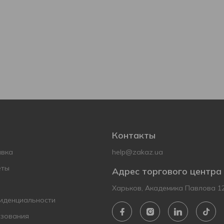
Контакты
авка
help@zakaz.ua
еты
Адрес торгового центра
Харьков, Академика Павлова 1
иденциальности
ьзования