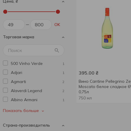
Цена, ₴
OK
Торговая марка
500 Vinho Verde
1
Adjari
395.00
₴
1
Вино Cantine Pellegrino Z
Agmarti
2
Moscato белое сладкое 
Alaverdi Legend
2
0,75л
750 мл
Albino Armani
1
Alianta Vin
1
Показать больше
Alma De Vid
4
Страна-производитель
Andantino
2