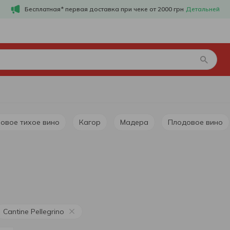
Бесплатная* первая доставка при чеке от 2000 грн
Детальней
зовое тихое вино
Кагор
Мадера
Плодовое вино
Cantine Pellegrino