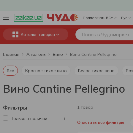
Поддержать ВСУ
Рус
Каталог товаров
Главная
Алкоголь
Вино
Вино Cantine Pellegrino
Все
Красное тихое вино
Белое тихое вино
Ро
Вино Cantine Pellegrino
Фильтры
1 товар
Только в наличии
1
Очистить все фильтры