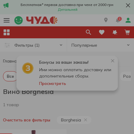
Бесплатная* первая доставка при чеке от 2000 грн
Детальней
1
Популярные
Фильтры
(1)
Главная
Алкоголь
Вино
Вино Borghesia
Бонусы за ваши заказы!
Ими можно оплатить доставку или
дополнительные сборы.
Все
Красное тихое вино
Белое тихое вино
Роз
Просмотреть
Вино Borghesia
1 товар
Borghesia
Очистить все фильтры