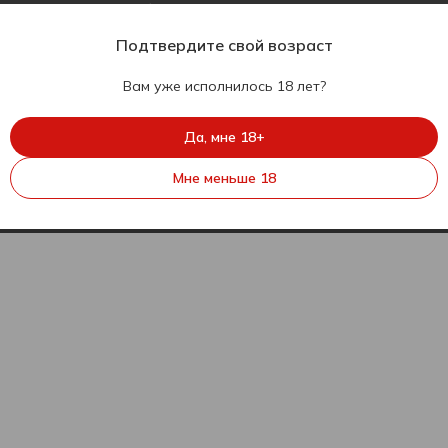
Скачивайте мобильное
приложение
Подтвердите свой возраст
Вам уже исполнилось 18 лет?
Да, мне 18+
Мне меньше 18
© 2010 - 2026 Все права на веб-сайт zakaz.ua защищены.
LIMITED LIABILITY COMPANY "ZAKAZ.UA"