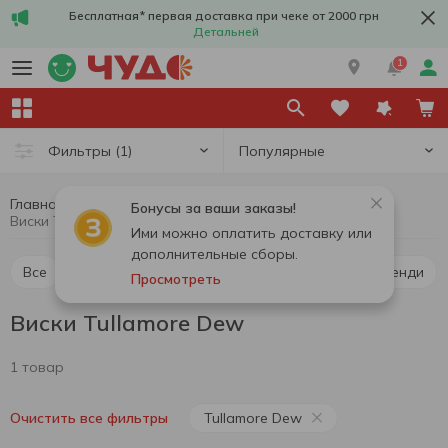
Бесплатная* первая доставка при чеке от 2000 грн
Детальней
1
Популярные
Фильтры
(1)
Главная
Алкоголь
Крепкий алкоголь
Виски
Бонусы за ваши заказы!
Виски Tullamore Dew
Ими можно оплатить доставку или
дополнительные сборы.
Все
Виски
Ликер
Водка
Коньяк и бренди
Просмотреть
Виски Tullamore Dew
1 товар
Tullamore Dew
Очистить все фильтры