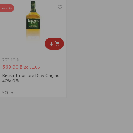
-24 %
+
753.19
₴
569.90
₴
до 31.08
Виски Tullamore Dew Original
40% 0,5л
500 мл