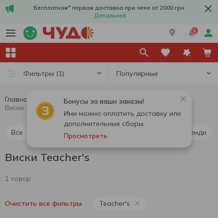
Бесплатная* первая доставка при чеке от 2000 грн
Детальней
1
Популярные
Фильтры
(1)
Главная
Алкоголь
Крепкий алкоголь
Виски
Бонусы за ваши заказы!
Виски Teacher's
Ими можно оплатить доставку или
дополнительные сборы.
Все
Виски
Ликер
Водка
Коньяк и бренди
Просмотреть
Виски Teacher's
1 товар
Teacher's
Очистить все фильтры