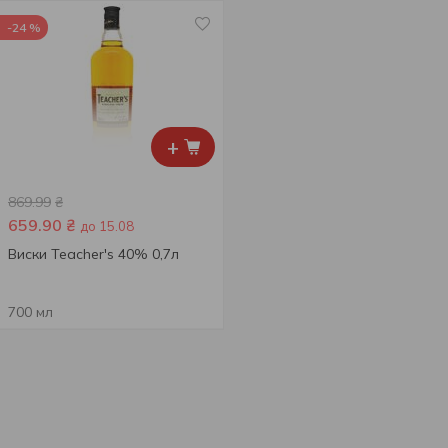
-24 %
+
869.99
₴
659.90
₴
до 15.08
Виски Teacher's 40% 0,7л
700 мл