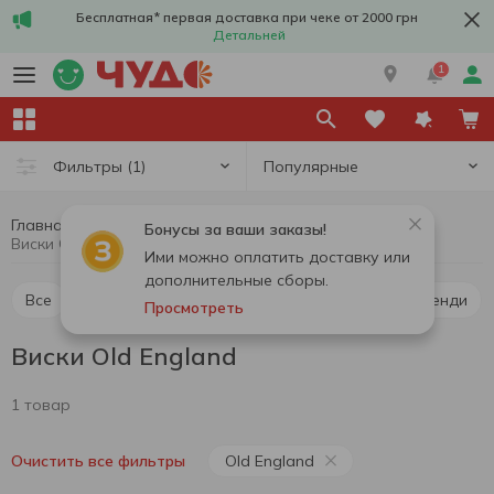
Бесплатная* первая доставка при чеке от 2000 грн
Детальней
1
Популярные
Фильтры
(1)
Главная
Алкоголь
Крепкий алкоголь
Виски
Бонусы за ваши заказы!
Виски Old England
Ими можно оплатить доставку или
дополнительные сборы.
Все
Виски
Ликер
Водка
Коньяк и бренди
Просмотреть
Виски Old England
1 товар
Old England
Очистить все фильтры