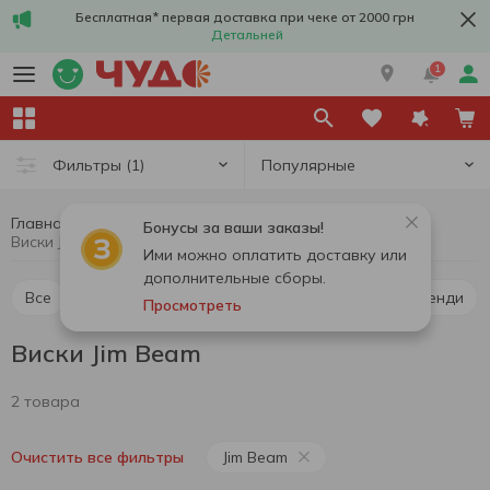
Бесплатная* первая доставка при чеке от 2000 грн
Детальней
1
Популярные
Фильтры
(1)
Главная
Алкоголь
Крепкий алкоголь
Виски
Бонусы за ваши заказы!
Виски Jim Beam
Ими можно оплатить доставку или
дополнительные сборы.
Все
Виски
Ликер
Водка
Коньяк и бренди
Просмотреть
Виски Jim Beam
2 товара
Jim Beam
Очистить все фильтры