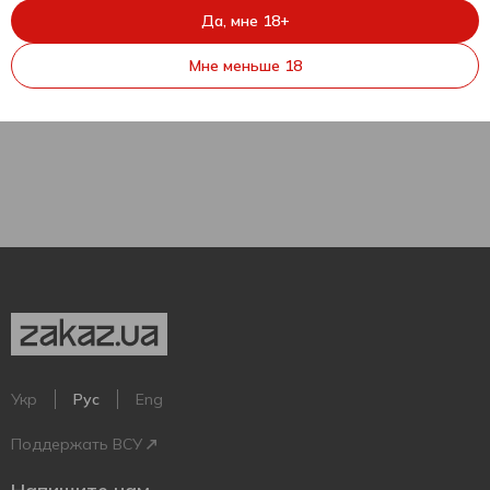
Виски Jim Beam Black 7 лет
Да, мне 18+
43% 0,7л
Мне меньше 18
700 мл
Укр
Рус
Eng
Поддержать ВСУ