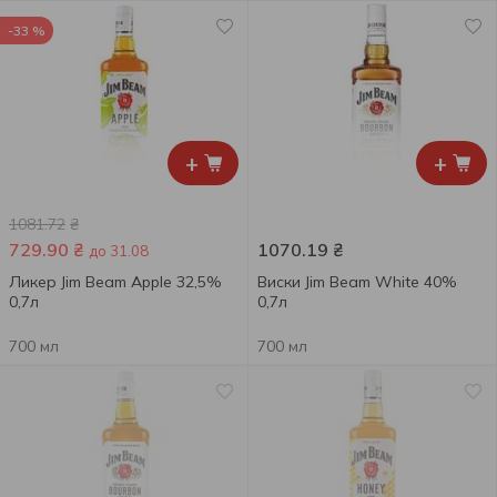
-33 %
+
+
1081.72
₴
729.90
₴
1070.19
₴
до 31.08
Ликер Jim Beam Apple 32,5%
Виски Jim Beam White 40%
0,7л
0,7л
700 мл
700 мл