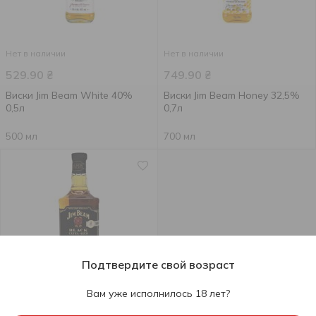
Нет в наличии
Нет в наличии
529.90
₴
749.90
₴
Виски Jim Beam White 40%
Виски Jim Beam Honey 32,5%
0,5л
0,7л
500 мл
700 мл
Подтвердите свой возраст
Нет в наличии
Вам уже исполнилось 18 лет?
999.90
₴