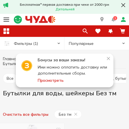
Бесплатная* первая доставка при чеке от 2000 грн
Детальней
1
Популярные
Фильтры
(1)
Главная
Кухня
Посуда для хранения продуктов
Бонусы за ваши заказы!
Бутылки для воды, шейкеры Без тм
Бутылки для воды, шейкеры
Ими можно оплатить доставку или
дополнительные сборы.
Все
Пищевые контейнеры, ланч-боксы
Банки, бутыл
Просмотреть
Бутылки для воды, шейкеры Без тм
Без тм
Очистить все фильтры