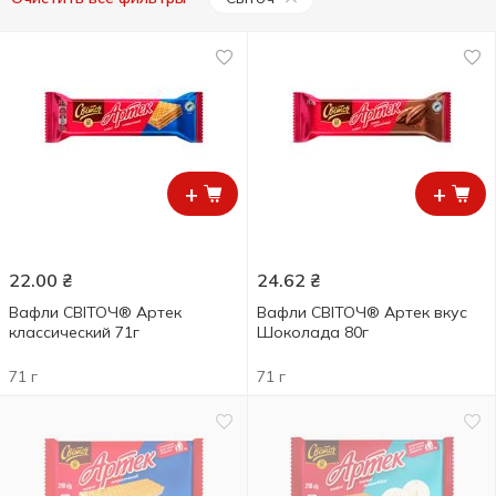
+
+
22.00
₴
24.62
₴
Вафли СВІТОЧ® Артек
Вафли СВІТОЧ® Артек вкус
классический 71г
Шоколада 80г
71 г
71 г