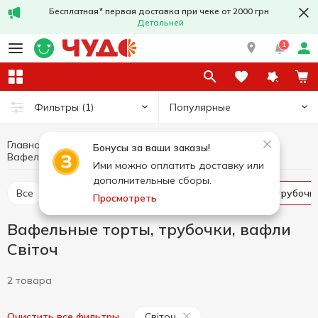
Бесплатная* первая доставка при чеке от 2000 грн
Детальней
1
Популярные
Фильтры
(1)
Главная
Сладости
Печенье, вафли, бисквиты, пряники
Бонусы за ваши заказы!
Вафельные торты, трубочки, вафли Світоч
Вафельные торты, трубочки, вафли
Ими можно оплатить доставку или
дополнительные сборы.
Все
Крекер
Печенье
Вафельные торты, трубочк
Просмотреть
Вафельные торты, трубочки, вафли
Світоч
2 товара
Світоч
Очистить все фильтры