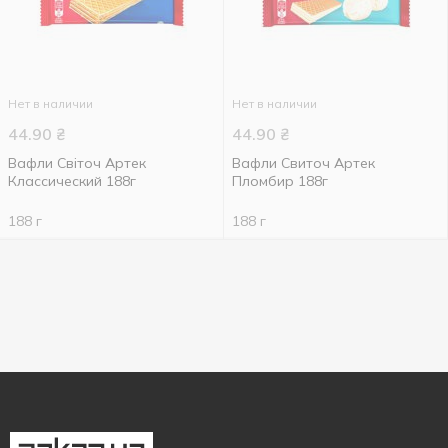
Нет в наличии
Нет в наличии
44.90
₴
44.90
₴
Вафли Світоч Артек
Вафли Свиточ Артек
Классический 188г
Пломбир 188г
188 г
188 г