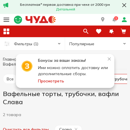
Бесплатная* первая доставка при чеке от 2000 грн
Детальней
1
Популярные
Фильтры
(1)
Главная
Сладости
Печенье, вафли, бисквиты, пряники
Бонусы за ваши заказы!
Вафельные торты, трубочки, вафли Слава
Вафельные торты, трубочки, вафли
Ими можно оплатить доставку или
дополнительные сборы.
Все
Крекер
Печенье
Вафельные торты, трубочк
Просмотреть
Вафельные торты, трубочки, вафли
Слава
2 товара
Слава
Очистить все фильтры