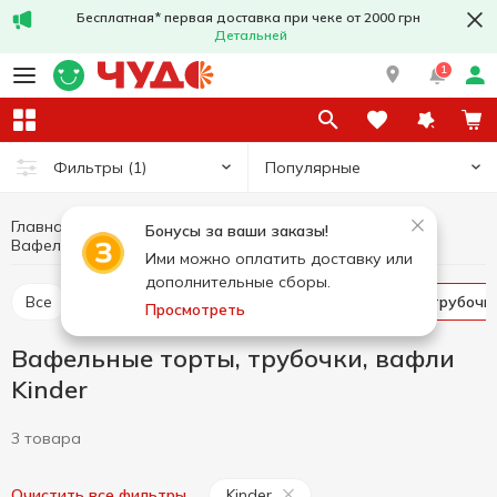
Бесплатная* первая доставка при чеке от 2000 грн
Детальней
1
Популярные
Фильтры
(1)
Главная
Сладости
Печенье, вафли, бисквиты, пряники
Бонусы за ваши заказы!
Вафельные торты, трубочки, вафли Kinder
Вафельные торты, трубочки, вафли
Ими можно оплатить доставку или
дополнительные сборы.
Все
Крекер
Печенье
Вафельные торты, трубочк
Просмотреть
Вафельные торты, трубочки, вафли
Kinder
3 товара
Kinder
Очистить все фильтры