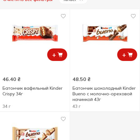
+
+
46.40
₴
48.50
₴
Батончик вафельный Kinder
Батончик шоколадный Kinder
Crispy 34г
Bueno с молочно-ореховой
начинкой 43г
34 г
43 г