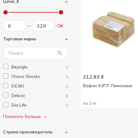
Цена, ₴
OK
Торговая марка
Beyoglu
1
Choco Shocks
212.83
₴
1
Вафли ХЗПТ Лимонные
D.E.M.I.
1
Delicia
3
за 1 кг
Dia Life
1
Dolyna
2
Показать больше
Gullon
1
Страна-производитель
Just The Fun Part
2