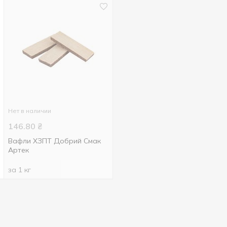
Нет в наличии
146.80
₴
Вафли ХЗПТ Добрий Смак
Артек
за 1 кг