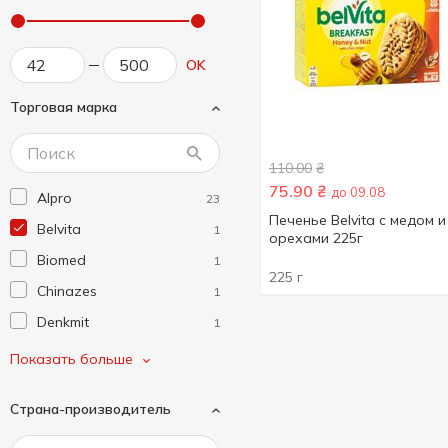
OK
Торговая марка
110.00
₴
75.90
₴
до 09.08
Alpro
23
Печенье Belvita с медом и
Belvita
1
орехами 225г
Biomed
1
225 г
Chinazes
1
Denkmit
1
Doctor Benner
2
Показать больше
Fa
3
Страна-производитель
Fizi
9
Green Leaf
1