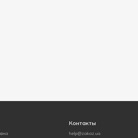
Контакты
авка
help@zakaz.ua