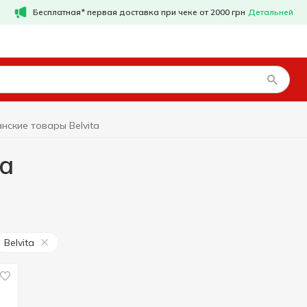
Бесплатная* первая доставка при чеке от 2000 грн
Детальней
нские товары Belvita
ta
Belvita