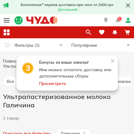
Бесплатная* первая доставка при чеке от 2000 грн
Детальней
1
Популярные
Фильтры
(1)
Главная
Молоко
Яйца и молочные продукты
Бонусы за ваши заказы!
Ультрапастеризованное молоко Галичина
Ультрапастеризованное молоко
Ими можно оплатить доставку или
дополнительные сборы.
Все
Ультрапастеризованное молоко
Пастеризованн
Просмотреть
Ультрапастеризованное молоко
Галичина
1 товар
Галичина
Очистить все фильтры