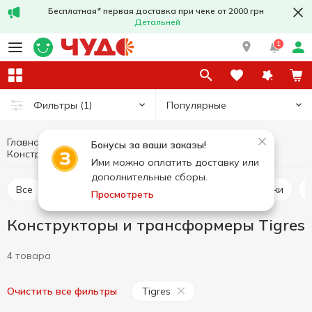
Бесплатная* первая доставка при чеке от 2000 грн
Детальней
1
Популярные
Фильтры
(1)
Главная
Товары для детей
Детские игрушки
Бонусы за ваши заказы!
Конструкторы и трансформеры Tigres
Конструкторы и трансформеры
Ими можно оплатить доставку или
дополнительные сборы.
Все
Детские игровые наборы
Куклы и фигурки
Просмотреть
Конструкторы и трансформеры Tigres
4 товара
Tigres
Очистить все фильтры