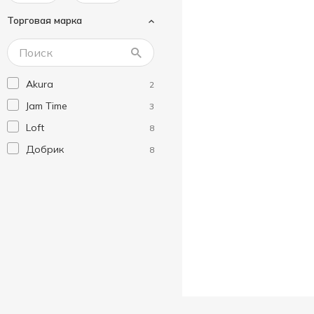
Торговая марка
Akura
2
Jam Time
3
Loft
8
Добрик
8