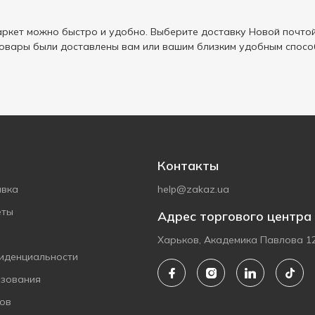
ркет можно быстро и удобно. Выберите доставку Новой почтой
товары были доставлены вам или вашим близким удобным спосо
Контакты
авка
help@zakaz.ua
еты
Адрес торгового центра
Харьков, Академика Павлова 1
иденциальности
ьзования
ов