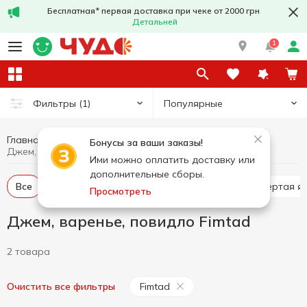
Бесплатная* первая доставка при чеке от 2000 грн
Детальней
1
Популярные
Фильтры
(1)
Главная
Консервы
Джем, варенье, повидло
Бонусы за ваши заказы!
Джем, варенье, повидло Fimtad
Ими можно оплатить доставку или
дополнительные сборы.
Все
Джем
Варенье
Конфитюр
Протертая я
Просмотреть
Джем, варенье, повидло Fimtad
2 товара
Fimtad
Очистить все фильтры