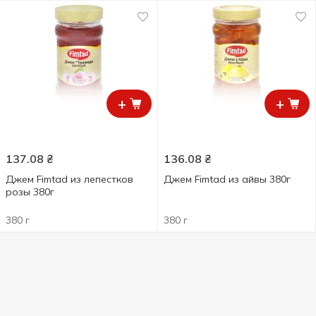
+
+
137.08
₴
136.08
₴
Джем Fimtad из лепестков
Джем Fimtad из айвы 380г
розы 380г
380 г
380 г