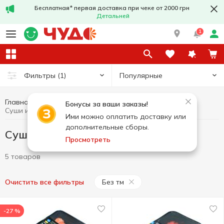
Бесплатная* первая доставка при чеке от 2000 грн
Детальней
1
Популярные
Фильтры
(1)
Главная
Кулинария
Суши и роллы
Бонусы за ваши заказы!
Суши и роллы Без тм
Ими можно оплатить доставку или
дополнительные сборы.
Суши и роллы Без тм
Просмотреть
5 товаров
Без тм
Очистить все фильтры
-27 %