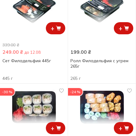
+
+
339.00
₴
249.00
₴
199.00
₴
до 12.08
Сет Филадельфия 445г
Ролл Филадельфия с угрем
265г
445 г
265 г
-30 %
-24 %
+
+