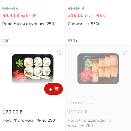
129.00
₴
419.00
₴
89.90
₴
319.00
₴
до 09.08
до 09.08
Ролл Унаги с курицей 250г
Спайси сет 530г
250 г
530 г
+
Нет в наличии
179.00
₴
199.00
₴
Ролл Футомаки Фила 290г
Ролл Филадельфия с
лососем 250г