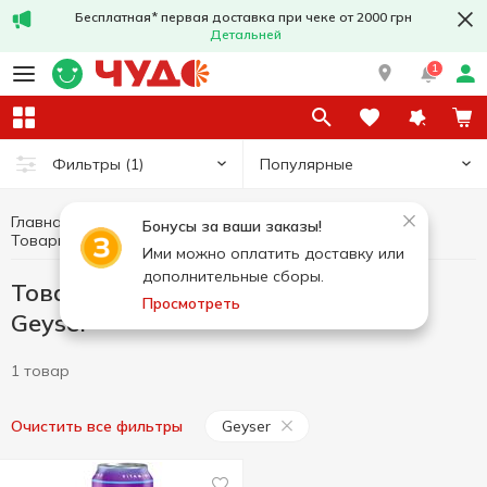
Бесплатная* первая доставка при чеке от 2000 грн
Детальней
1
Популярные
Фильтры
(1)
Главная
Здоровое питание и образ жизни
Бонусы за ваши заказы!
Товары без добавленного сахара Geyser
Товары без добавленного сахара
Ими можно оплатить доставку или
дополнительные сборы.
Товары без добавленного сахара
Просмотреть
Geyser
1 товар
Geyser
Очистить все фильтры