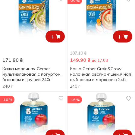
-20 %
+
+
187.10
₴
171.90
₴
149.90
₴
до 17.08
Каша молочная Gerber
Каша Gerber Grain&Grow
мультизлаковая с йогуртом,
молочная овсяно-пшеничная
бананом и грушей 240г
с яблоком и морковью 240г
240 г
240 г
-16 %
-16 %