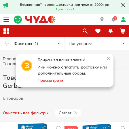
Бесплатная* первая доставка при чеке от 2000 грн
Детальней
1
Популярные
Фильтры
(1)
Главная
Здоровое питание и образ жизни
Бонусы за ваши заказы!
Товары без добавленного сахара Gerber
Товары без добавленного сахара
Ими можно оплатить доставку или
дополнительные сборы.
Товары без добавленного сахара
Просмотреть
Gerber
8 товаров
Gerber
Очистить все фильтры