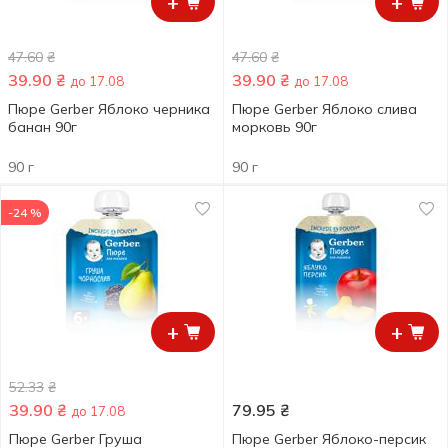
+
+
47.60
₴
47.60
₴
39.90
₴
39.90
₴
до 17.08
до 17.08
Пюре Gerber Яблоко черника
Пюре Gerber Яблоко слива
банан 90г
морковь 90г
90 г
90 г
-24 %
+
+
52.33
₴
39.90
₴
79.95
₴
до 17.08
Пюре Gerber Груша
Пюре Gerber Яблоко-персик