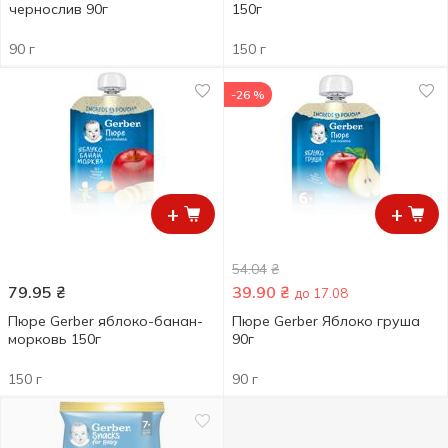
чернослив 90г
150г
90 г
150 г
-26 %
+
+
54.04
₴
79.95
₴
39.90
₴
до 17.08
Пюре Gerber яблоко-банан-
Пюре Gerber Яблоко груша
морковь 150г
90г
150 г
90 г