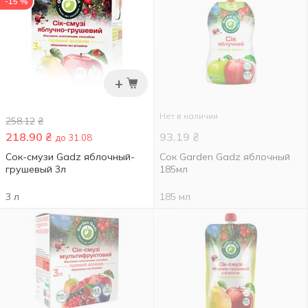
-15 %
+
Нет в наличии
258.12
₴
218.90
₴
93.19
₴
до 31.08
Сок-смузи Gadz яблочный-
Сок Garden Gadz яблочный
грушевый 3л
185мл
3 л
185 мл