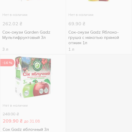
Нет в наличии
Нет в наличии
262.02
₴
69.90
₴
Сок-смузи Garden Gadz
Сок-смузи Gadz Яблоко-
Мультифруктовый 3л
груша с мякотью прямой
отжим 1л
3 л
1 л
-16 %
Нет в наличии
248.90
₴
209.90
₴
до 31.08
Сок Gadz яблочный 3л