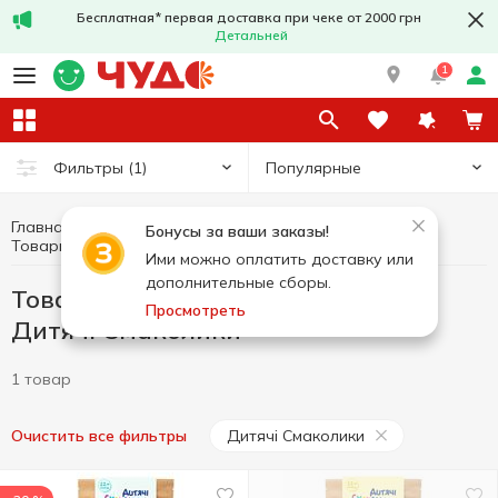
Бесплатная* первая доставка при чеке от 2000 грн
Детальней
1
Популярные
Фильтры
(1)
Главная
Здоровое питание и образ жизни
Бонусы за ваши заказы!
Товары без добавленного сахара Дитячі Смаколики
Товары без добавленного сахара
Ими можно оплатить доставку или
дополнительные сборы.
Товары без добавленного сахара
Просмотреть
Дитячі Смаколики
1 товар
Дитячі Смаколики
Очистить все фильтры