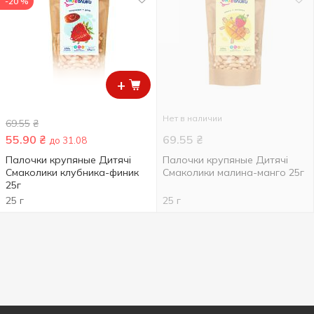
-20 %
+
Нет в наличии
69.55
₴
55.90
₴
69.55
₴
до 31.08
Палочки крупяные Дитячі
Палочки крупяные Дитячі
Смаколики клубника-финик
Смаколики малина-манго 25г
25г
25 г
25 г