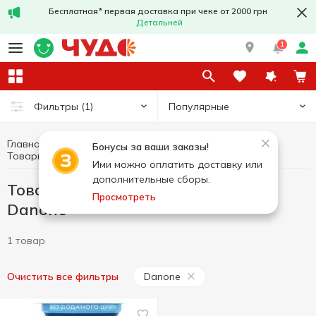
Бесплатная* первая доставка при чеке от 2000 грн
Детальней
1
Популярные
Фильтры
(1)
Главная
Здоровое питание и образ жизни
Бонусы за ваши заказы!
Товары без добавленного сахара Danone
Товары без добавленного сахара
Ими можно оплатить доставку или
дополнительные сборы.
Товары без добавленного сахара
Просмотреть
Danone
1 товар
Danone
Очистить все фильтры