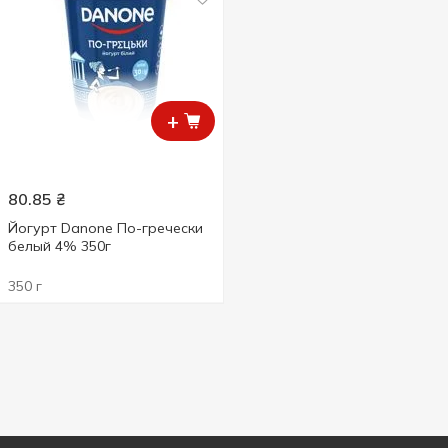
+
80.85
₴
Йогурт Danone По-гречески
белый 4% 350г
350 г