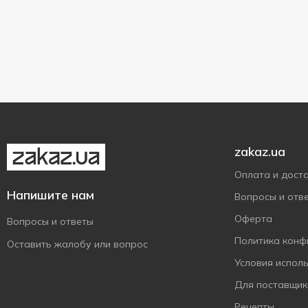
Яготинське для дітей
1
Лен
1
Пластиковая бутылка
7
780 г
2
Малина
1
870 г
1
Содержит пребиотик
5
Мультифрукт
1
Показать больше
900 г
2
Содержит пробиотик
2
Пребиотик
1
Яблоко
1
zakaz.ua
Оплата и дост
Напишите нам
Вопросы и отв
Оферта
Вопросы и ответы
Политика конф
Оставить жалобу или вопрос
Условия испол
Для поставщик
Рецепты