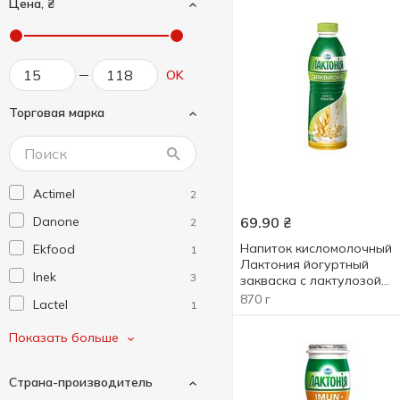
Цена, ₴
OK
Торговая марка
Actimel
2
Danone
69.90
₴
2
Напиток кисломолочный
Ekfood
1
Лактония йогуртный
Inek
3
закваска с лактулозой
злаки 1.5% 870г
870 г
Lactel
1
Активіа
2
Показать больше
Біліццімо
1
Страна-производитель
Вигідно Щодня
3