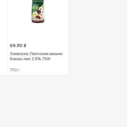
69.90
₴
Закваска Лактония вишня-
банан-лен 1,5% 750г
 и
750 г