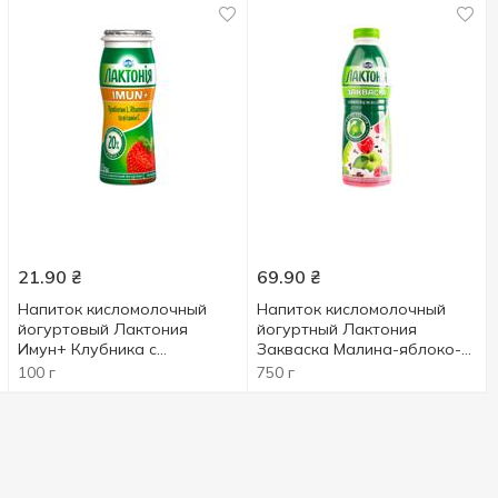
21.90
₴
69.90
₴
Напиток кисломолочный
Напиток кисломолочный
йогуртовый Лактония
йогуртный Лактония
Имун+ Клубника с
Закваска Малина-яблоко-
пробиотиком L.Rhamnosus и
лен с пребиотиком 1,5%
100 г
750 г
витамином С 1,5% 100г
750г