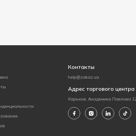
Контакты
авка
help@zakaz.ua
еты
Адрес торгового центра
Харьков, Академика Павлова 1
иденциальности
ьзования
ов