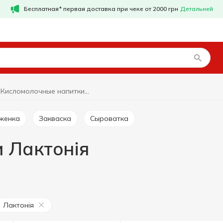
Бесплатная* первая доставка при чеке от 2000 грн
Детальней
Кисломолочные напитки Лактонія
яженка
Закваска
Сыроватка
 Лактонія
Лактонія