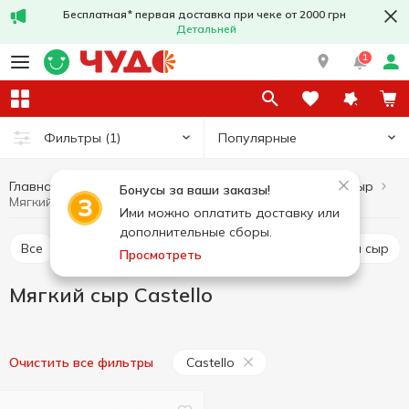
Бесплатная* первая доставка при чеке от 2000 грн
Детальней
1
Популярные
Фильтры
(1)
Главная
Сыры
Мягкий сыр
Яйца и молочные продукты
Бонусы за ваши заказы!
Мягкий сыр Castello
Ими можно оплатить доставку или
дополнительные сборы.
Все
Твердый и полутвердый сыр
Рассольный сыр
Просмотреть
Мягкий сыр Castello
Castello
Очистить все фильтры