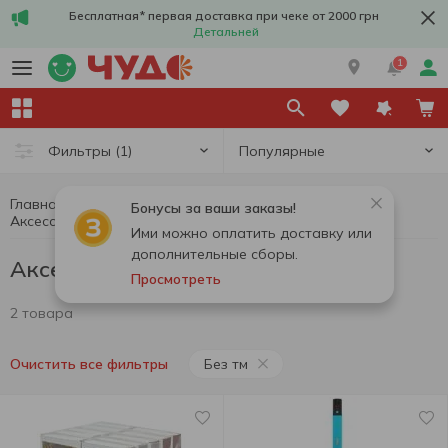
Бесплатная* первая доставка при чеке от 2000 грн
Детальней
1
Популярные
Фильтры
(1)
Главная
Сигареты, стики, аксессуары
Бонусы за ваши заказы!
Аксессуары для курения Без тм
Аксессуары для курения
Ими можно оплатить доставку или
дополнительные сборы.
Аксессуары для курения Без тм
Просмотреть
2 товара
Без тм
Очистить все фильтры