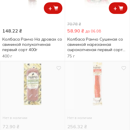
+
+
70.78
₴
148.22
₴
58.90
₴
до 06.08
Колбаса Ранчо На дровах со
Колбаса Ранчо Сушеная со
свининой полукопченая
свининой нарезанная
первый сорт 400г
сырокопченая первый сорт
75г
400 г
75 г
Нет в наличии
Нет в наличии
72.90
₴
256.32
₴