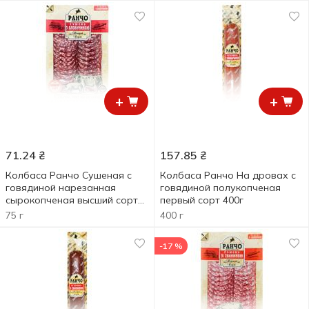
+
+
71.24
₴
157.85
₴
Колбаса Ранчо Сушеная с
Колбаса Ранчо На дровах с
говядиной нарезанная
говядиной полукопченая
сырокопченая высший сорт
первый сорт 400г
75г
75 г
400 г
-17 %