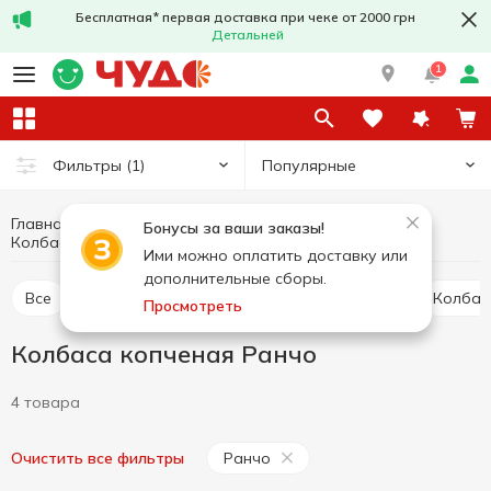
Бесплатная* первая доставка при чеке от 2000 грн
Детальней
1
Популярные
Фильтры
(1)
Главная
Колбасы
Мясо и колбасные изделия
Бонусы за ваши заказы!
Колбаса копченая
Колбаса копченая Ранчо
Ими можно оплатить доставку или
дополнительные сборы.
Все
Колбаса копченая
Колбаса вареная
Колба
Просмотреть
Колбаса копченая Ранчо
4 товара
Ранчо
Очистить все фильтры