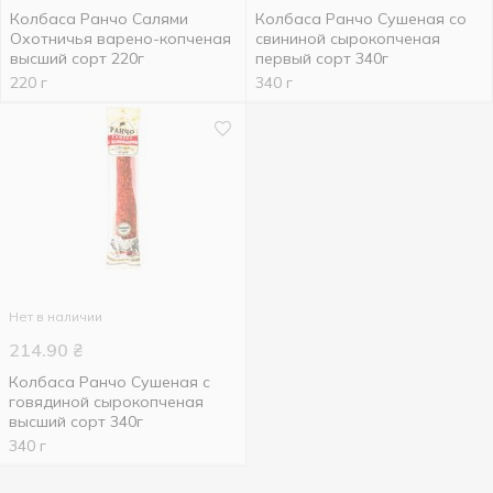
Колбаса Ранчо Салями
Колбаса Ранчо Сушеная со
Охотничья варено-копченая
свининой сырокопченая
высший сорт 220г
первый сорт 340г
220 г
340 г
Нет в наличии
214.90
₴
Колбаса Ранчо Сушеная с
говядиной сырокопченая
высший сорт 340г
340 г