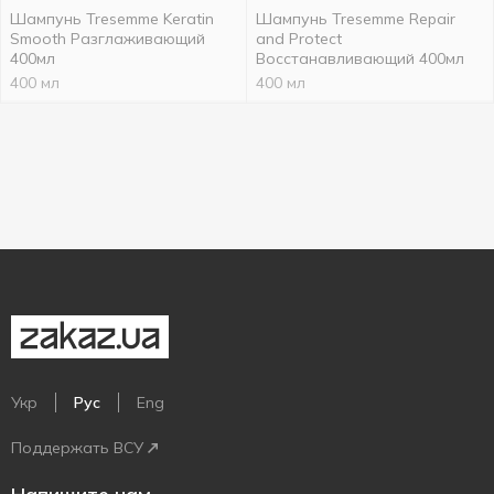
Шампунь Tresemme Keratin
Шампунь Tresemme Repair
Smooth Разглаживающий
and Protect
400мл
Восстанавливающий 400мл
400 мл
400 мл
Укр
Рус
Eng
Поддержать ВСУ