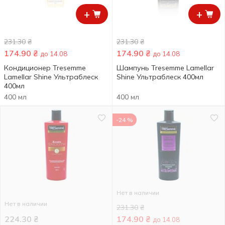
+
+
231.30
₴
231.30
₴
174.90
₴
174.90
₴
до 14.08
до 14.08
Кондиционер Tresemme
Шампунь Tresemme Lamellar
Lamellar Shine Ультраблеск
Shine Ультраблеск 400мл
400мл
400 мл
400 мл
-24 %
Нет в наличии
Нет в наличии
231.30
₴
224.30
₴
174.90
₴
до 14.08