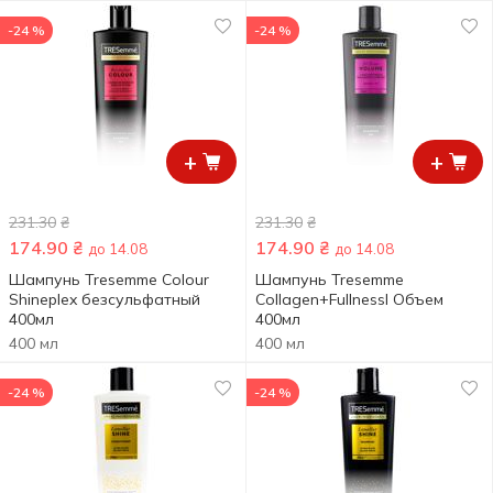
-24 %
-24 %
+
+
231.30
₴
231.30
₴
174.90
₴
174.90
₴
до 14.08
до 14.08
Шампунь Tresemme Colour
Шампунь Tresemme
Shineplex безсульфатный
Collagen+Fullnessl Объем
400мл
400мл
400 мл
400 мл
-24 %
-24 %