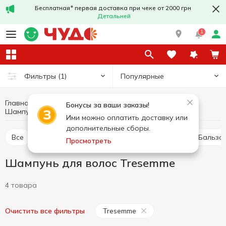
Бесплатная* первая доставка при чеке от 2000 грн
Детальней
1
Популярные
Фильтры
(1)
Главная
Гигиена и уход
Уход за волосами
Бонусы за ваши заказы!
Шампунь для волос
Шампунь для волос Tresemme
Ими можно оплатить доставку или
дополнительные сборы.
Все
Шампунь для волос
Сухой шампунь
Бальза
Просмотреть
Шампунь для волос Tresemme
4 товара
Tresemme
Очистить все фильтры