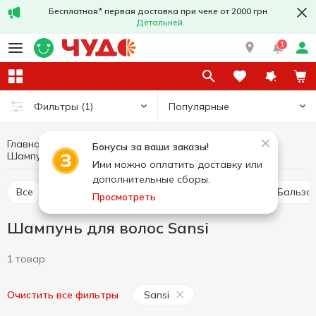
Бесплатная* первая доставка при чеке от 2000 грн
Детальней
1
Популярные
Фильтры
(1)
Главная
Гигиена и уход
Уход за волосами
Бонусы за ваши заказы!
Шампунь для волос
Шампунь для волос Sansi
Ими можно оплатить доставку или
дополнительные сборы.
Все
Шампунь для волос
Сухой шампунь
Бальза
Просмотреть
Шампунь для волос Sansi
1 товар
Sansi
Очистить все фильтры