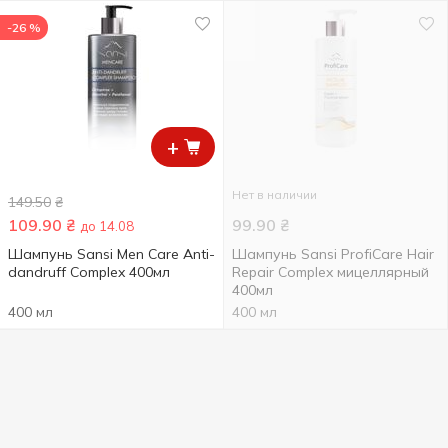
-26 %
+
Нет в наличии
149.50
₴
109.90
₴
99.90
₴
до 14.08
Шампунь Sansi Men Care Anti-
Шампунь Sansi ProfiCare Hair
dandruff Complex 400мл
Repair Complex мицеллярный
400мл
400 мл
400 мл