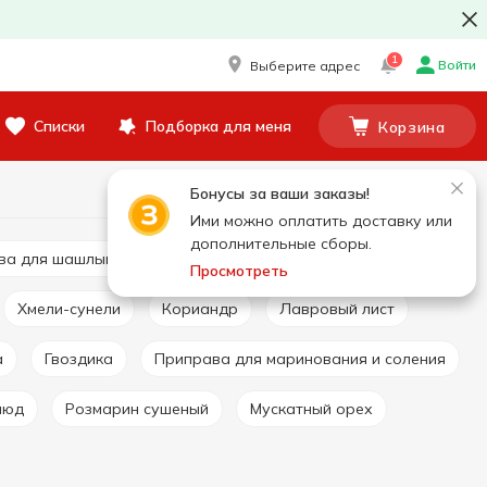
1
Войти
Выберите адрес
Списки
Подборка для меня
Корзина
Бонусы за ваши заказы!
Ими можно оплатить доставку или
дополнительные сборы.
ава для шашлыка
Перец и паприка
Просмотреть
Хмели-сунели
Кориандр
Лавровый лист
а
Гвоздика
Приправа для маринования и соления
люд
Розмарин сушеный
Мускатный орех