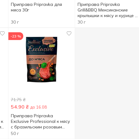
Приправа Pripravka для
Приправа Pripravka
мяса 30г
Grill&BBQ Мексиканские
крылышки к мясу и курице с
апельсиновым соком,
30 г
30 г
тамариндом и имбирем 30г
-23 %
71.75
₴
54.90
₴
до 16.08
Приправа Pripravka
 к
Exclusive Professional к мясу
им
с бразильским розовым
перцем 50г
50 г