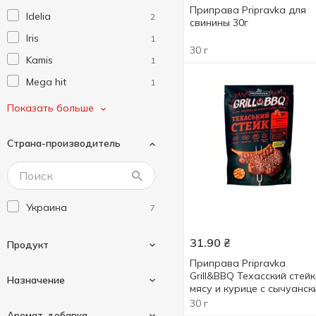
Приправа Pripravka для
Idelia
2
свинины 30г
Iris
1
30 г
Kamis
1
Mega hit
1
Pripravka
7
Показать больше
Аль-Мікс
1
Страна-производитель
Банка Спецій
2
Любисток
1
Украина
7
31.90
₴
Продукт
Приправа Pripravka
Grill&BBQ Техасский стейк
Назначение
мясу и курице с сычуанск
перцем, чесноком и
30 г
Специи
7
солодом 30г
Аромат-добавка