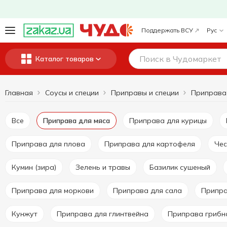
Поддержать ВСУ
Рус
Каталог товаров
Главная
Соусы и специи
Приправы и специи
Приправа
Все
Приправа для мяса
Приправа для курицы
Приправа для плова
Приправа для картофеля
Че
Кумин (зира)
Зелень и травы
Базилик сушеный
Приправа для моркови
Приправа для сала
Припр
Кунжут
Приправа для глинтвейна
Приправа грибн