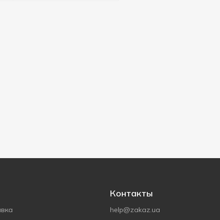
Контакты
авка
help@zakaz.ua