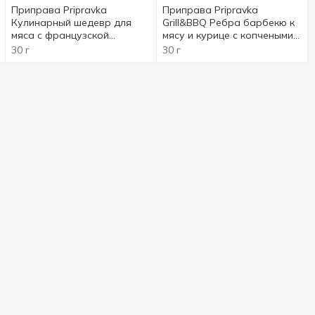
Приправа Pripravka
Приправа Pripravka
Кулинарный шедевр для
Grill&BBQ Ребра барбекю к
мяса с французской
мясу и курице с копчеными
горчицей и розмарином 30г
томатами, чили и горчицей
30 г
30 г
30г