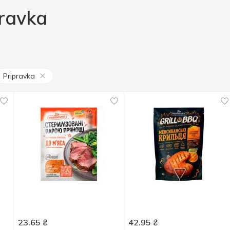
ravka
Pripravka
23.65
₴
42.95
₴