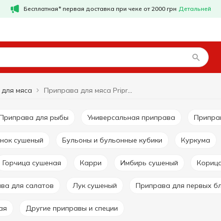
Бесплатная* первая доставка при чеке от 2000 грн
Детальней
 для мяса
Приправа для мяса Pripravka
Приправа для рыбы
Универсальная приправа
Припр
снок сушеный
Бульоны и бульонные кубики
Куркума
Горчица сушеная
Карри
Имбирь сушеный
Кориц
ава для салатов
Лук сушеный
Приправа для первых б
ая
Другие приправы и специи