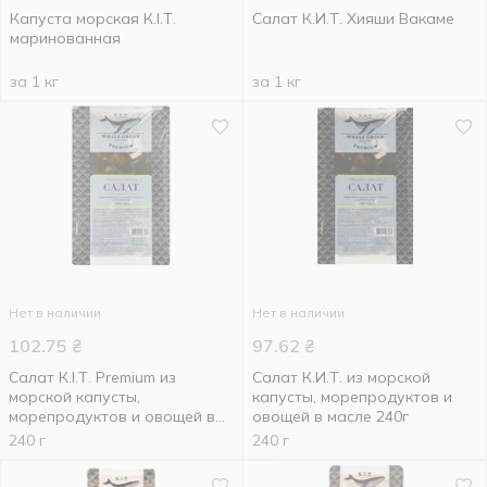
Капуста морская К.І.Т.
Салат К.И.Т. Хияши Вакаме
маринованная
за 1 кг
за 1 кг
Нет в наличии
Нет в наличии
102.75
₴
97.62
₴
Салат К.І.Т. Premium из
Салат К.И.Т. из морской
морской капусты,
капусты, морепродуктов и
морепродуктов и овощей в
овощей в масле 240г
масле 240г
240 г
240 г