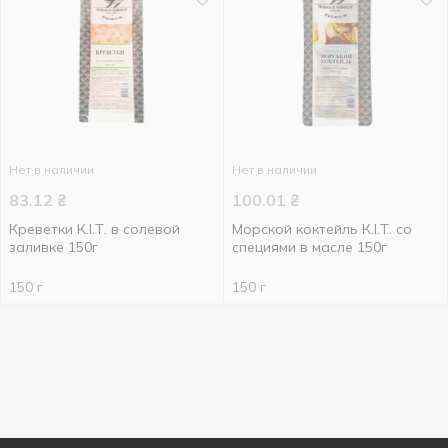
Нет в наличии
Нет в наличии
83.12
₴
100.01
₴
Креветки К.І.Т. в солевой
Морской коктейль К.І.Т. со
заливке 150г
специями в масле 150г
150 г
150 г