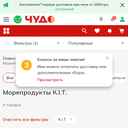
Бесплатная* первая доставка при чеке от 2000 грн
Детальней
1
Популярные
Фильтры
(1)
Главная
Рыба и морепродукты
Морепродукты
Бонусы за ваши заказы!
Морепродукты К.І.Т.
Ими можно оплатить доставку или
дополнительные сборы.
Все
Морепродукты охлаждённые
Морепродукты м
Просмотреть
Морепродукты К.І.Т.
4 товара
К.І.Т.
Очистить все фильтры