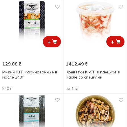
+
+
129.88
₴
1412.49
₴
Мидии K.I.T. маринованные в
Креветки К.И.Т. в панцире в
масле 240г
масле со специями
240 г
за 1 кг