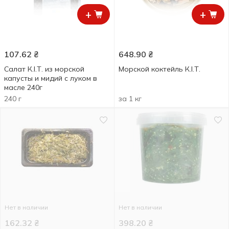
+
+
107.62
₴
648.90
₴
Салат К.І.Т. из морской
Морской коктейль К.І.Т.
капусты и мидий с луком в
масле 240г
240 г
за 1 кг
Нет в наличии
Нет в наличии
162.32
₴
398.20
₴