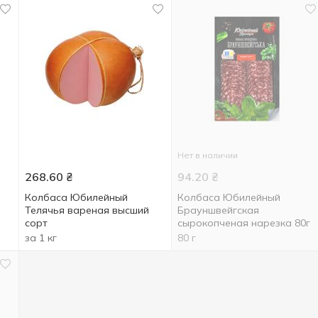
Нет в наличии
268.60
₴
94.20
₴
Колбаса Юбилейный
Колбаса Юбилейный
Телячья вареная высший
Брауншвейгская
сорт
сырокопченая нарезка 80г
за 1 кг
80 г