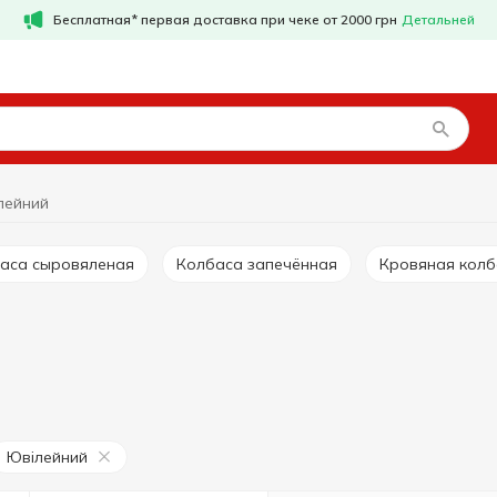
Бесплатная* первая доставка при чеке от 2000 грн
Детальней
лейний
баса сыровяленая
Колбаса запечённая
Кровяная кол
Ювілейний