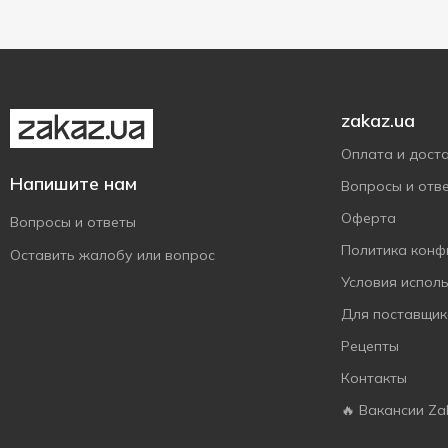
М'ясокомбінат
160 г
1
Ранчо
10
320 г
2
Рибак
6
Роганський
6
М'ясокомбінат
zakaz.ua
Салтівський
21
Оплата и дост
М'ясокомбінат
Напишите нам
Вопросы и отв
Самобранка
7
Оферта
Вопросы и ответы
СМК
1
Политика конф
Оставить жалобу или вопрос
ТМЧ
2
Условия испол
Український
12
Для поставщик
М'ясокомбінат
Фарро
Рецепты
17
Харківський М'ясний
Контакты
10
Ряд
🔥 Вакансии Za
Чікенззз
2