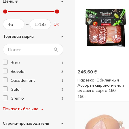
Цена, ₴
OK
Торговая марка
Baro
1
Biovela
246.60
₴
3
Нарезка Юбилейный
Casademont
1
Ассорти сырокопченая
Galar
2
высшего сорта 160г
160 г
Gremio
2
Monvervi
1
Показать больше
Salsus
5
Страна-производитель
Vic D'or
1