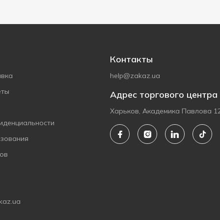
Контакты
авка
help@zakaz.ua
еты
Адрес торгового центра
Харьков, Академика Павлова 1
иденциальности
ьзования
ов
kaz.ua