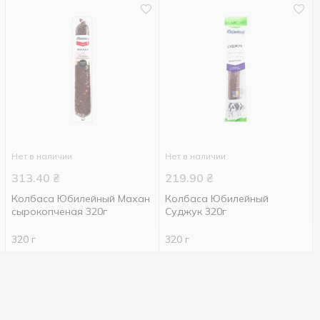
Нет в наличии
Нет в наличии
313.40
₴
219.90
₴
Колбаса Юбилейный Махан
Колбаса Юбилейный
сырокопченая 320г
Суджук 320г
320 г
320 г