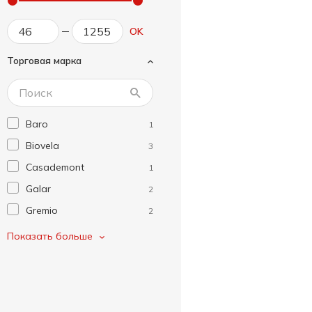
OK
Торговая марка
Baro
1
Biovela
3
Casademont
1
Galar
2
Gremio
2
Monvervi
1
Показать больше
Salsus
5
Vic D'or
1
Алан
5