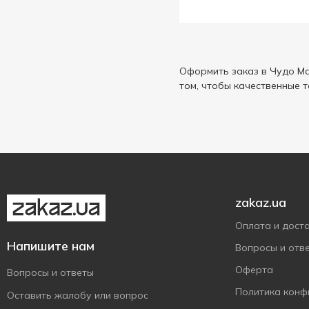
Безлюдівський
11
М'ясокомбінат
Богодухівський
7
М'ясокомбінат
Оформить заказ в Чудо Ма
Глобино
15
том, чтобы качественные 
ДимОвки
1
Дмитрук
10
Закарпатські ковбаси
9
Зоря Дніпра
26
М'ясна Гільдія
12
zakaz.ua
М'ясокомбінат Ріал
14
Оплата и дост
Мяснов Локачі
3
Напишите нам
Вопросы и отв
Наші Ковбаси
1
Оферта
Новожанівський
5
Вопросы и ответы
М'ясокомбінат
Политика конф
Оставить жалобу или вопрос
Ранчо
10