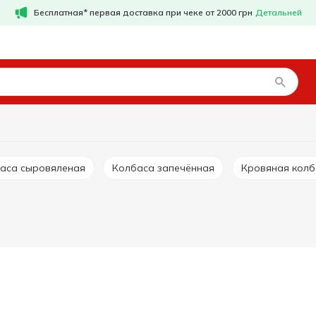
Бесплатная* первая доставка при чеке от 2000 грн
Детальней
баса сыровяленая
Колбаса запечённая
Кровяная кол