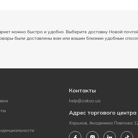
ркет можно быстро и удобно. Выберите доставку Новой почтой
товары были доставлены вам или вашим близким удобным спосо
Контакты
авка
help@zakaz.ua
еты
Адрес торгового центра
Харьков, Академика Павлова 1
иденциальности