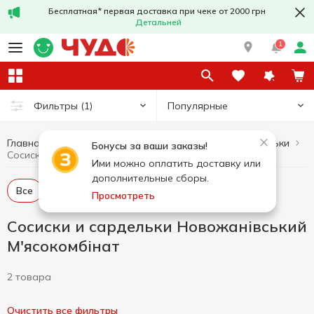
Бесплатная* первая доставка при чеке от 2000 грн
Детальней
1
Популярные
Фильтры
(1)
Главная
Сосиски и сардельки
Мясо и колбасные изделия
Бонусы за ваши заказы!
Сосиски и сардельки Новожанівський М'ясокомбінат
Ими можно оплатить доставку или
дополнительные сборы.
Все
Сосиски
Сардельки
Просмотреть
Сосиски и сардельки Новожанівський
М'ясокомбінат
2 товара
Очистить все фильтры