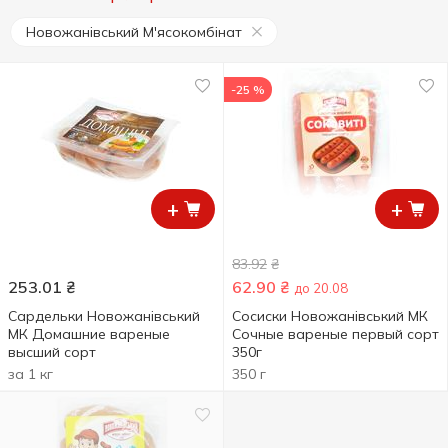
Новожанівський М'ясокомбінат
-25 %
+
+
83.92
₴
253.01
₴
62.90
₴
до 20.08
Сардельки Новожанівський
Сосиски Новожанівський МК
МК Домашние вареные
Сочные вареные первый сорт
высший сорт
350г
за 1 кг
350 г