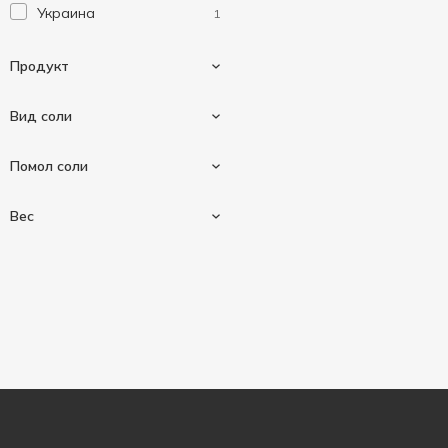
Украина
1
Продукт
Вид соли
Соль пищевая
1
Помол соли
Каменная соль
1
Вес
Помол №1
1
1000 г
1