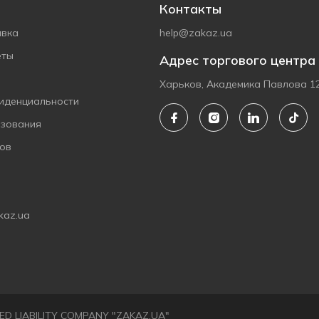
Контакты
авка
help@zakaz.ua
еты
Адрес торгового центра
Харьков, Академика Павлова 1
иденциальности
ьзования
ов
kaz.ua
ITED LIABILITY COMPANY "ZAKAZ.UA"