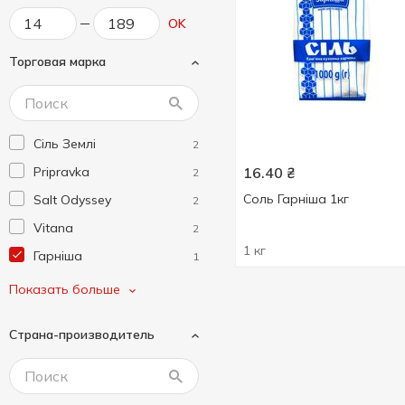
OK
Торговая марка
Cіль Землі
2
Pripravka
16.40
₴
2
Соль Гарніша 1кг
Salt Odyssey
2
Vitana
2
1 кг
Гарніша
1
Ласочка
4
Показать больше
Морячка
2
Страна-производитель
Форум
1