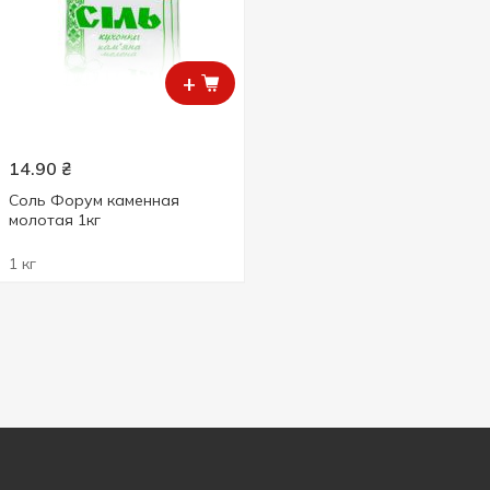
+
14.90
₴
Соль Форум каменная
молотая 1кг
1 кг