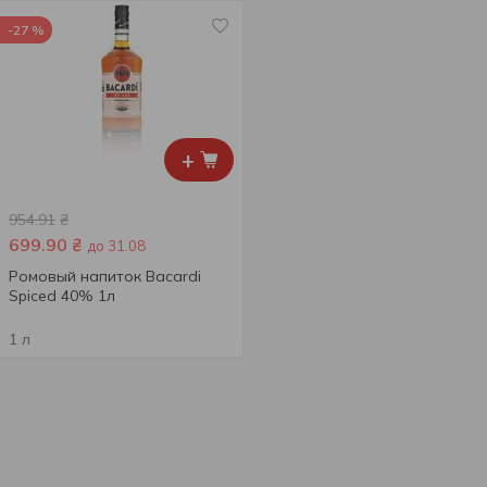
-27 %
+
954.91
₴
699.90
₴
до 31.08
Ромовый напиток Bacardi
Spiced 40% 1л
1 л