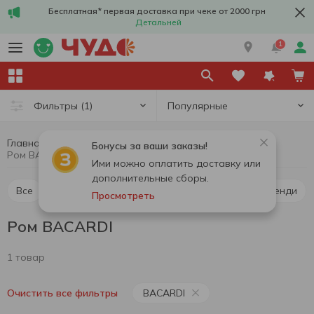
Бесплатная* первая доставка при чеке от 2000 грн
Детальней
1
Популярные
Фильтры
(1)
Главная
Алкоголь
Крепкий алкоголь
Ром
Бонусы за ваши заказы!
Ром BACARDI
Ими можно оплатить доставку или
дополнительные сборы.
Все
Виски
Ликер
Водка
Коньяк и бренди
Просмотреть
Ром BACARDI
1 товар
BACARDI
Очистить все фильтры