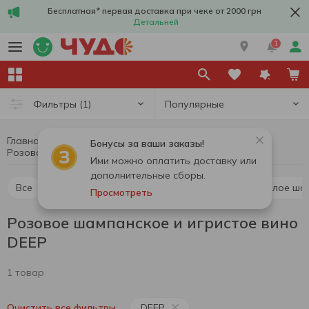
Бесплатная* первая доставка при чеке от 2000 грн
Детальней
1
Популярные
Фильтры
(1)
Главная
Алкоголь
Шампанское и игристое вино
Бонусы за ваши заказы!
Розовое шампанское и игристое вино DEEP
Розовое шампанское и игристое вино
Ими можно оплатить доставку или
дополнительные сборы.
Все
Красное шампанское и игристое вино
Белое ша
Просмотреть
Розовое шампанское и игристое вино
DEEP
1 товар
DEEP
Очистить все фильтры