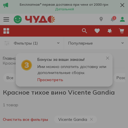
Бесплатная* первая доставка при чеке от 2000 грн
Детальней
1
Популярные
Фильтры
(1)
Главная
Алкоголь
Вино
Красное тихое вино
Бонусы за ваши заказы!
Красное тихое вино Vicente Gandia
Ими можно оплатить доставку или
дополнительные сборы.
Все
Красное тихое вино
Белое тихое вино
Розо
Просмотреть
Красное тихое вино Vicente Gandia
1 товар
Vicente Gandia
Очистить все фильтры