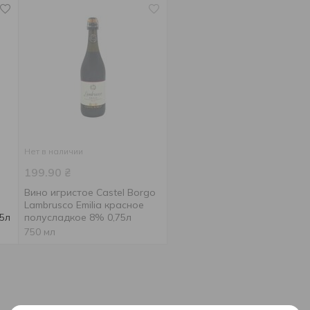
Нет в наличии
199.90
₴
Вино игристое Castel Borgo
Lambrusco Emilia красное
75л
полусладкое 8% 0,75л
750 мл