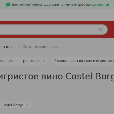
Бесплатная* первая доставка при чеке от 2000 грн
Детальней
Красное шампанское и игристое вино Castel Borgo
Красное шампанское и игристое вино
мпанское и игристое вино
Розовое шампанское и игристое 
гристое вино Castel Bor
Castel Borgo