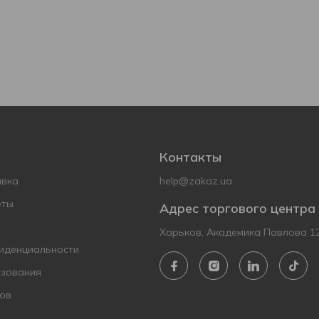
Контакты
авка
help@zakaz.ua
еты
Адрес торгового центра
Харьков, Академика Павлова 1
иденциальности
ьзования
ов