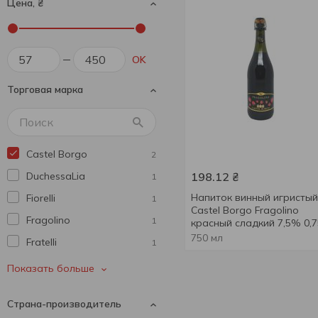
Цена, ₴
OK
Торговая марка
Castel Borgo
2
DuchessaLia
198.12
₴
1
Напиток винный игристый
Fiorelli
1
Castel Borgo Fragolino
Fragolino
1
красный сладкий 7,5% 0,
750 мл
Fratelli
1
Pregolino
1
Показать больше
Sorbello
1
Страна-производитель
Сан мартино
1