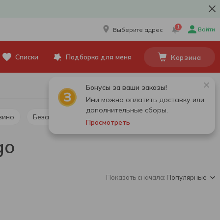
1
Войти
Выберите адрес
Списки
Подборка для меня
Корзина
Бонусы за ваши заказы!
Ими можно оплатить доставку или
дополнительные сборы.
вино
Безалкогольное шампанское и игристое вино
Просмотреть
go
Показать сначала:
Популярные