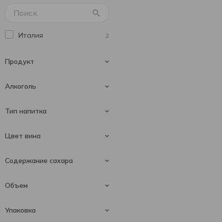
Италия
2
Продукт
Алкоголь
Вино игристое
2
Тип напитка
7.5 %
1
Цвет вина
8 %
1
Fragolino
1
Содержание сахара
Lambrusco
1
Красное вино
2
Объем
Полусладкое
1
Упаковка
Сладкое
1