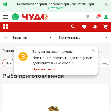
Бесплатная* первая доставка при чеке от 2000 грн
Детальней
1
Популярные
Фильтры
Главная
Рыба и морепродукты
Рыба приготовленная
Бонусы за ваши заказы!
Ими можно оплатить доставку или
дополнительные сборы.
Все
Пресервы
Рыба слабосоленая
Рыба холод
Просмотреть
Рыба приготовленная