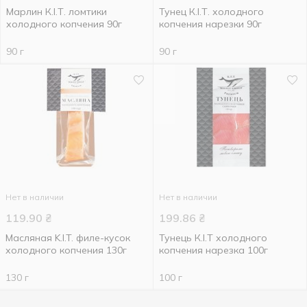
Марлин К.І.Т. ломтики
Тунец К.І.Т. холодного
холодного копчения 90г
копчения нарезки 90г
90 г
90 г
Нет в наличии
Нет в наличии
119.90
₴
199.86
₴
Масляная K.I.T. филе-кусок
Тунець К.І.Т холодного
холодного копчения 130г
копчения нарезка 100г
130 г
100 г