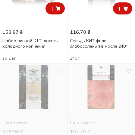
+
+
153.97
₴
116.70
₴
Набор пивной К.І.Т. лосось
Сельдь КИТ филе
холодного копчения
слабосоленый в масле 240г
за 1 кг
240 г
Нет в наличии
Нет в наличии
129.90
₴
197.75
₴