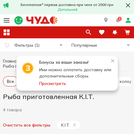
Бесплатная* первая доставка при чеке от 2000 грн
Детальней
1
Популярные
Фильтры
(1)
Главная
Рыба и морепродукты
Бонусы за ваши заказы!
Рыба приготовленная
Рыба приготовленная К.І.Т.
Ими можно оплатить доставку или
дополнительные сборы.
Все
Пресервы
Рыба слабосоленая
Рыба холод
Просмотреть
Рыба приготовленная К.І.Т.
4 товара
К.І.Т.
Очистить все фильтры