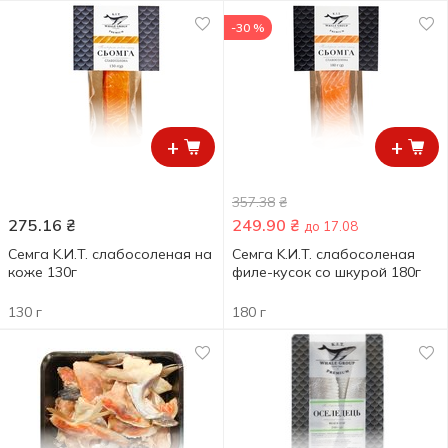
-30 %
+
+
357.38
₴
275.16
₴
249.90
₴
до 17.08
Семга K.И.T. слабосоленая на
Семга K.И.T. слабосоленая
коже 130г
филе-кусок со шкурой 180г
130 г
180 г