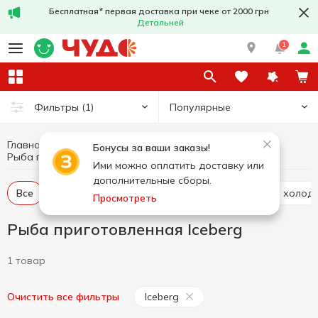
Бесплатная* первая доставка при чеке от 2000 грн
Детальней
1
Популярные
Фильтры
(1)
Главная
Рыба и морепродукты
Бонусы за ваши заказы!
Рыба приготовленная
Рыба приготовленная Iceberg
Ими можно оплатить доставку или
дополнительные сборы.
Все
Пресервы
Рыба слабосоленая
Рыба холод
Просмотреть
Рыба приготовленная Iceberg
1 товар
Iceberg
Очистить все фильтры