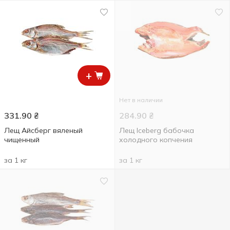
+
Нет в наличии
331.90
₴
284.90
₴
Лещ Айсберг вяленый
Лещ Iceberg бабочка
чищенный
холодного копчения
за 1 кг
за 1 кг