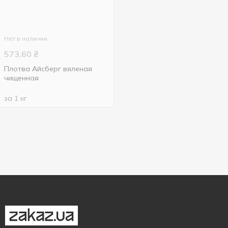
Нет в наличии
573.60
₴
Плотва Айсберг вяленая
чищенная
за 1 кг